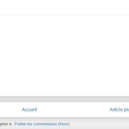
Accueil
Article p
iption à :
Publier les commentaires (Atom)